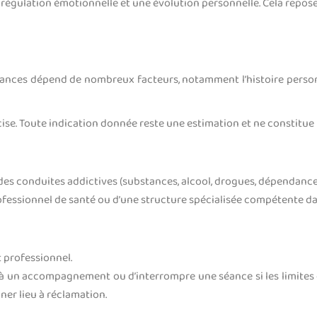
régulation émotionnelle et une évolution personnelle. Cela repose s
ces dépend de nombreux facteurs, notamment l’histoire personnel
écise. Toute indication donnée reste une estimation et ne constit
s conduites addictives (substances, alcool, drogues, dépendance
ofessionnel de santé ou d’une structure spécialisée compétente d
t professionnel.
fin à un accompagnement ou d’interrompre une séance si les limi
ner lieu à réclamation.