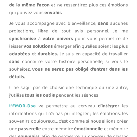
de la même façon
et ne ressentirez plus ces émotions
qui pouvez vous
envahir.
Je vous accompagne avec bienveillance,
sans
aucunes
projections,
libre
de tout avis personnel. Je me
synchronise
à
votre univers
pour vous permettre de
laisser
vos solutions
émerger afin qu’elles soient les plus
adaptées
et
durables.
Je suis en capacité de travailler
sans
connaitre votre histoire personnelle, si vous le
souhaitez,
vous ne serez pas obligé d’entrer dans les
détails.
Il ne s’agit pas de choisir une technique ou une autre,
j’utilise
tous les outils
pendant les séances
L’EMDR-Dsa
va permettre au cerveau
d’intégrer
les
informations qu’il n’a pas pu intégrer ; les émotions, les
souvenirs douloureux… c’est comme si nous allions créer
une
passerelle
entre mémoire
émotionnelle
et mémoire
des
souvenirs
afin de permettre au cerveau de classer